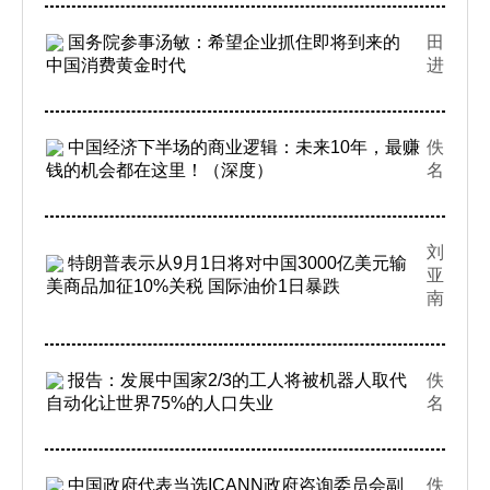
国务院参事汤敏：希望企业抓住即将到来的
田
中国消费黄金时代
进
中国经济下半场的商业逻辑：未来10年，最赚
佚
钱的机会都在这里！（深度）
名
刘
特朗普表示从9月1日将对中国3000亿美元输
亚
美商品加征10%关税 国际油价1日暴跌
南
报告：发展中国家2/3的工人将被机器人取代
佚
自动化让世界75%的人口失业
名
中国政府代表当选ICANN政府咨询委员会副
佚