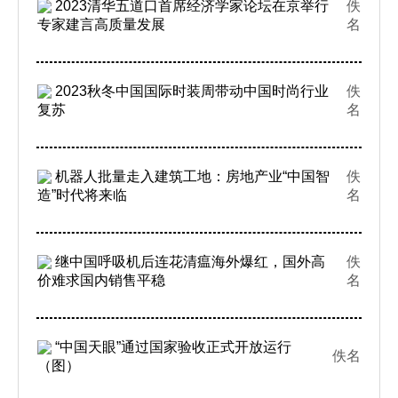
2023清华五道口首席经济学家论坛在京举行
佚
专家建言高质量发展
名
2023秋冬中国国际时装周带动中国时尚行业
佚
复苏
名
机器人批量走入建筑工地：房地产业“中国智
佚
造”时代将来临
名
继中国呼吸机后连花清瘟海外爆红，国外高
佚
价难求国内销售平稳
名
“中国天眼”通过国家验收正式开放运行
佚名
（图）