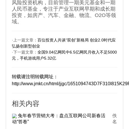
风险投资机构，目前管理一期美元基金和一期
人民币基金，专注于产业互联网早期和成长期
投资，如房产、汽车、金融、物流、O2O等领
域。
·上一篇文章：
百位投资人共谈“双创”新格局 创业2.0时代应
弘扬创新型创业
·下一篇文章：
全国9.04亿网民中6.5亿网民月收入不足5000
元，手机游戏用户5.32亿
转载请注明转载网址：
http://www.jmkt.cn/html/jjgc/1651094743D7F310I815K
相关内容
兔年春节营销大考：盘点互联网公司新春活
佚
动“答卷”
名